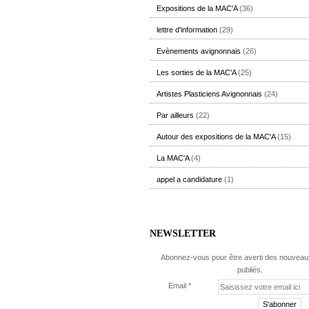
Expositions de la MAC'A
(36)
lettre d'information
(29)
Evènements avignonnais
(26)
Les sorties de la MAC'A
(25)
Artistes Plasticiens Avignonnais
(24)
Par ailleurs
(22)
Autour des expositions de la MAC'A
(15)
La MAC'A
(4)
appel a candidature
(1)
NEWSLETTER
Abonnez-vous pour être averti des nouveaux
publiés.
Email