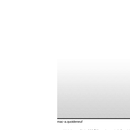
mac-a.quoideneuf