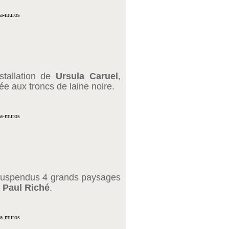
nstallation de
Ursula Caruel
,
née aux troncs de laine noire.
suspendus 4 grands paysages
r
Paul Riché
.