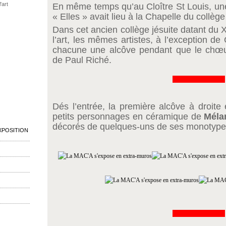
'art
En même temps qu’au Cloître St Louis, une 
« Elles » avait lieu à la Chapelle du collèg
Dans cet ancien collège jésuite datant du 
l’art,
les mêmes artistes, à l’exception de 
chacune une alcôve pendant que le chœu
de Paul Riché.
&&&&&&&&&&&&&
Dés l’entrée, la première alcôve à droite 
petits personnages en céramique de
Méla
décorés de quelques-uns de ses monotype
XPOSITION
&&&&&&&&&&&&&