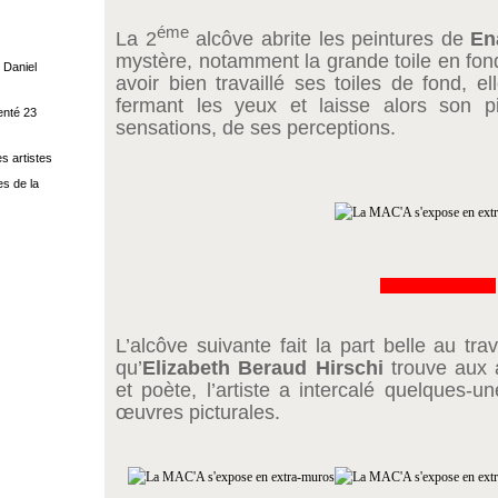
éme
La 2
alcôve abrite les peintures de
En
mystère, notamment la grande toile en fond
 Daniel
avoir bien travaillé ses toiles de fond, e
fermant les yeux et laisse alors son 
enté 23
sensations, de ses perceptions.
s artistes
s de la
&&&&&&&&&&&&&
L’alcôve suivante fait la part belle au tra
qu’
Elizabeth Beraud Hirschi
trouve aux a
et poète, l’artiste a intercalé quelques-
œuvres picturales.