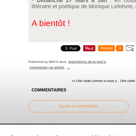
* Dimanche 27 mars à 16h
: en clôtu
littéraire et poétique de Monique Lefebvre, 
A bientôt !
Repost
0
expositions de la mac'a
Published by MAC'A
dans
commenter cet article
…
<< Une visite comme si vous y...
Une visite
COMMENTAIRES
Ajouter un commentaire