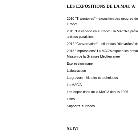
LES EXPOSITIONS DE LA MAC'A
2010 "Trajectoires" - exposition des oeuvres de
Grobet
2011 "En espace en surface" - la MAC'A a prés
artistes plasticiens
2012 "Conversation" - influences "déclarées" de
2013 "Impressions" La MAC'A expose les artiste
Maison de la Gravure Méditerranée
Expressionnisme
L'abstraction
La gravure - histoire et techniques
La MAC'A
Les expositions de la MAC'A depuis 1995
Links
Supports-surfaces
SUIVI