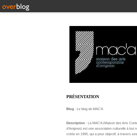
PRÉSENTATION
Blog
: Le blog de MAC'A
Description
: La MAC'A (Maison des Arts Con
d’Avignon) est une association culturelle à but no
créée en 1995, qui a pour objectif, à travers ses