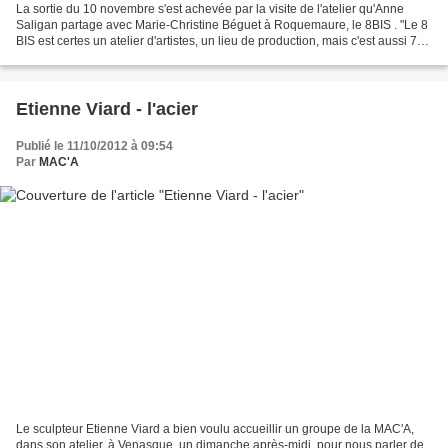
La sortie du 10 novembre s'est achevée par la visite de l'atelier qu'Anne
Saligan partage avec Marie-Christine Béguet à Roquemaure, le 8BIS . "Le 8
BIS est certes un atelier d'artistes, un lieu de production, mais c'est aussi 70
m² de galerie à 20 km...
Etienne Viard - l'acier
Publié le 11/10/2012 à 09:54
Par
MAC'A
Le sculpteur Etienne Viard a bien voulu accueillir un groupe de la MAC'A,
dans son atelier, à Venasque, un dimanche après-midi, pour nous parler de