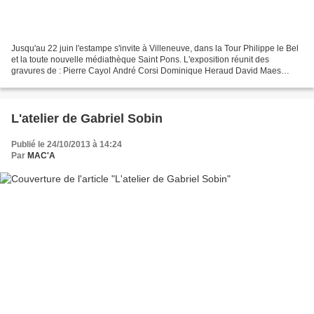
Jusqu'au 22 juin l'estampe s'invite à Villeneuve, dans la Tour Philippe le Bel
et la toute nouvelle médiathèque Saint Pons. L'exposition réunit des
gravures de : Pierre Cayol André Corsi Dominique Heraud David Maes
Judith Rothchild Edith Schmid Des tirages...
L'atelier de Gabriel Sobin
Publié le 24/10/2013 à 14:24
Par
MAC'A