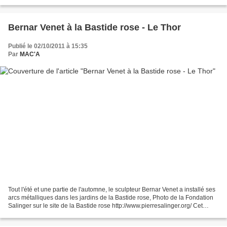
de l'art contemporain. Une phrase de Claude...
Bernar Venet à la Bastide rose - Le Thor
Publié le 02/10/2011 à 15:35
Par
MAC'A
Tout l'été et une partie de l'automne, le sculpteur Bernar Venet a installé ses
arcs métalliques dans les jardins de la Bastide rose, Photo de la Fondation
Salinger sur le site de la Bastide rose http://www.pierresalinger.org/ Cet
artiste, originaire...