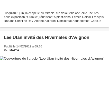
Jusqu'au 3 juin, la chapelle du Miracle, rue Velouterie accueille une très
belle exposition, "Ordalie", réunissant 5 plasticiens, Edmée Delsol, François
Rabant, Christine Ray, Albane Salleron, Dominique Soudoplatoff. Chacun à
sa manière ces artistes investissent...
Lee Ufan invité des Hivernales d'Avignon
Publié le 14/02/2012 à 09:06
Par
MAC'A