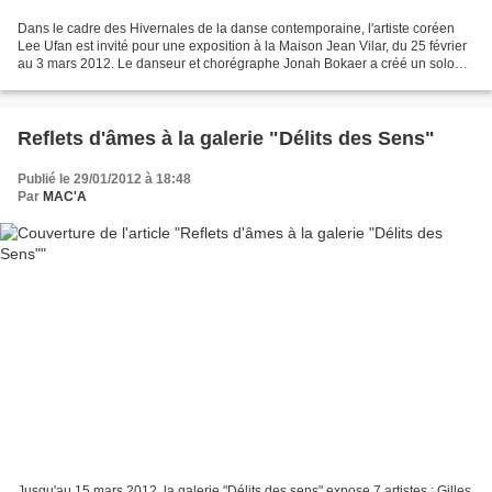
Dans le cadre des Hivernales de la danse contemporaine, l'artiste coréen
Lee Ufan est invité pour une exposition à la Maison Jean Vilar, du 25 février
au 3 mars 2012. Le danseur et chorégraphe Jonah Bokaer a créé un solo
inspiré par son oeuvre, à la demande...
Reflets d'âmes à la galerie "Délits des Sens"
Publié le 29/01/2012 à 18:48
Par
MAC'A
Jusqu'au 15 mars 2012, la galerie "Délits des sens" expose 7 artistes : Gilles