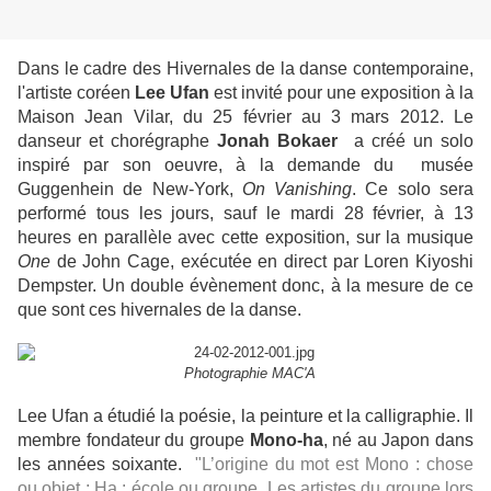
Dans le cadre des Hivernales de la danse contemporaine,
l'artiste coréen
Lee Ufan
est invité pour une exposition à la
Maison Jean Vilar, du 25 février au 3 mars 2012. Le
danseur et chorégraphe
Jonah Bokaer
a créé un solo
inspiré par son oeuvre, à la demande du musée
Guggenhein de New-York,
On Vanishing
. Ce solo sera
performé tous les jours, sauf le mardi 28 février, à 13
heures en parallèle avec cette exposition, sur la musique
One
de John Cage, exécutée en direct par Loren Kiyoshi
Dempster. Un double évènement donc, à la mesure de ce
que sont ces hivernales de la danse.
Photographie MAC'A
Lee Ufan a étudié la poésie, la peinture et la calligraphie. Il
membre fondateur du groupe
Mono-ha
, né au Japon dans
les années soixante.
"
L’origine du mot est Mono : chose
ou objet ; Ha : école ou groupe. Les artistes du groupe lors