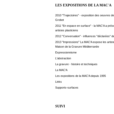
LES EXPOSITIONS DE LA MAC'A
2010 "Trajectoires" - exposition des oeuvres de
Grobet
2011 "En espace en surface" - la MAC'A a prés
artistes plasticiens
2012 "Conversation" - influences "déclarées" de
2013 "Impressions" La MAC'A expose les artiste
Maison de la Gravure Méditerranée
Expressionnisme
L'abstraction
La gravure - histoire et techniques
La MAC'A
Les expositions de la MAC'A depuis 1995
Links
Supports-surfaces
SUIVI