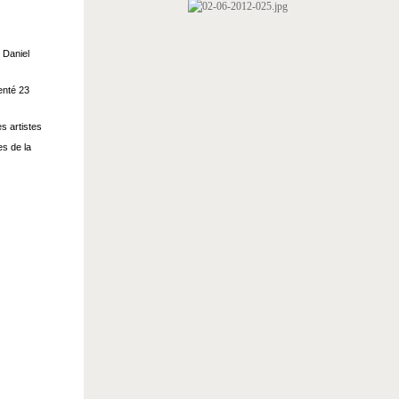
 Daniel
enté 23
s artistes
s de la