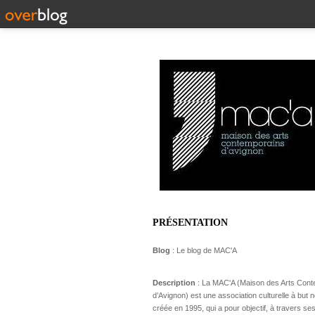
PRÉSENTATION
Blog
: Le blog de MAC'A
Description
: La MAC'A (Maison des Arts Con
d’Avignon) est une association culturelle à but no
créée en 1995, qui a pour objectif, à travers ses