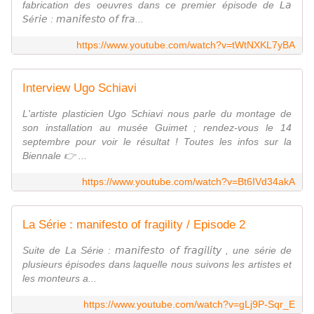
fabrication des oeuvres dans ce premier épisode de 𝘓𝘢
𝘚é𝘳𝘪𝘦 : 𝘮𝘢𝘯𝘪𝘧𝘦𝘴𝘵𝘰 𝘰𝘧 𝘧𝘳𝘢...
https://www.youtube.com/watch?v=tWtNXKL7yBA
Interview Ugo Schiavi
L'artiste plasticien Ugo Schiavi nous parle du montage de
son installation au musée Guimet ; rendez-vous le 14
septembre pour voir le résultat ! Toutes les infos sur la
Biennale 👉 ...
https://www.youtube.com/watch?v=Bt6IVd34akA
La Série : manifesto of fragility / Episode 2
Suite de La Série : 𝘮𝘢𝘯𝘪𝘧𝘦𝘴𝘵𝘰 𝘰𝘧 𝘧𝘳𝘢𝘨𝘪𝘭𝘪𝘵𝘺 , une série de
plusieurs épisodes dans laquelle nous suivons les artistes et
les monteurs a...
https://www.youtube.com/watch?v=gLj9P-Sqr_E