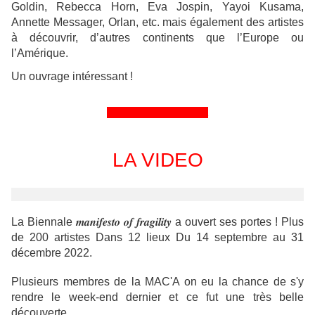
Goldin, Rebecca Horn, Eva Jospin, Yayoi Kusama,
Annette Messager, Orlan, etc. mais également des artistes
à découvrir, d’autres continents que l’Europe ou
l’Amérique.
Un ouvrage intéressant !
&&&&&&&&&&&&&&&&
LA VIDEO
La Biennale 𝒎𝒂𝒏𝒊𝒇𝒆𝒔𝒕𝒐 𝒐𝒇 𝒇𝒓𝒂𝒈𝒊𝒍𝒊𝒕𝒚 a ouvert ses portes ! Plus
de 200 artistes Dans 12 lieux Du 14 septembre au 31
décembre 2022.
Plusieurs membres de la MAC'A on eu la chance de s'y
rendre le week-end dernier et ce fut une très belle
découverte.