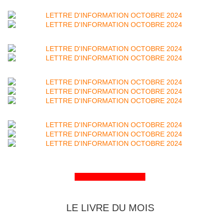
&&&&&&&&&&&&&&&&
LE LIVRE DU MOIS