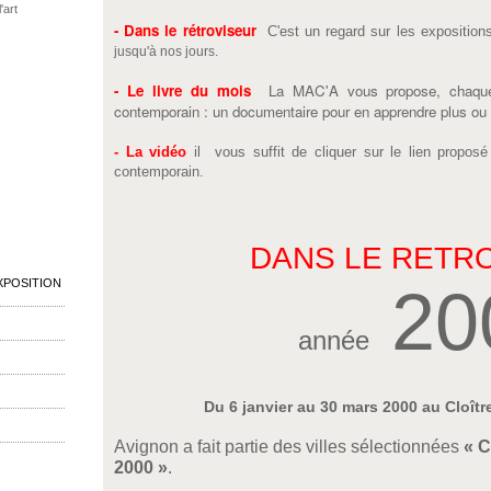
'art
- Dans le rétroviseur
C'est un regard sur les exposition
jusqu'à nos jours.
- Le livre du mois
La MAC'A vous propose, chaque mo
contemporain : un documentaire pour en apprendre plus ou un
- La vidéo
il vous suffit de cliquer sur le lien proposé p
contemporain.
DANS LE RETR
XPOSITION
20
année
Du 6 janvier au 30 mars 2000 au Cloîtr
Avignon a fait partie des villes sélectionnées
« C
2000 »
.