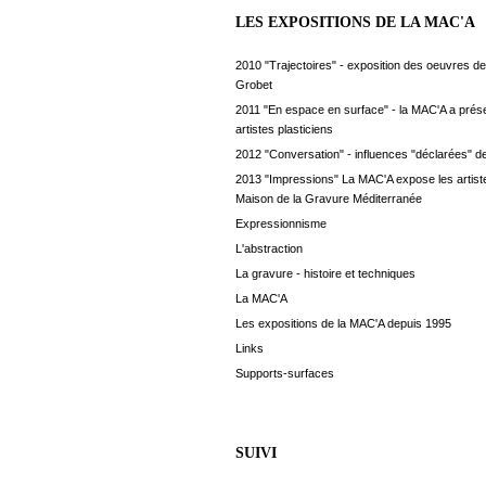
LES EXPOSITIONS DE LA MAC'A
2010 "Trajectoires" - exposition des oeuvres de
Grobet
2011 "En espace en surface" - la MAC'A a prés
artistes plasticiens
2012 "Conversation" - influences "déclarées" de
2013 "Impressions" La MAC'A expose les artiste
Maison de la Gravure Méditerranée
Expressionnisme
L'abstraction
La gravure - histoire et techniques
La MAC'A
Les expositions de la MAC'A depuis 1995
Links
Supports-surfaces
SUIVI