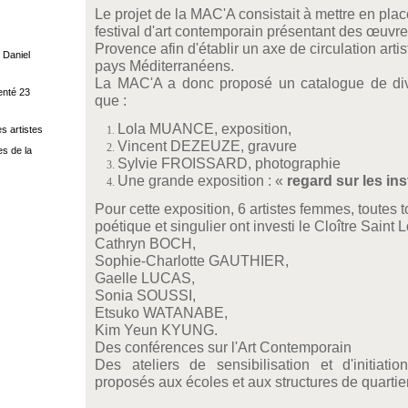
Le projet de la MAC'A consistait à mettre en pla
festival d'art contemporain présentant des œuvre
Provence afin d'établir un axe de circulation ar
 Daniel
pays Méditerranéens.
La MAC'A a donc proposé un catalogue de divers
enté 23
que :
Lola MUANCE, exposition,
s artistes
Vincent DEZEUZE, gravure
s de la
Sylvie FROISSARD, photographie
U
ne grande exposition : «
regard sur les in
Pour cette exposition, 6 artistes femmes, toutes 
poétique et singulier ont investi le Cloître Saint L
Cathryn BOCH,
Sophie-Charlotte GAUTHIER,
Gaelle LUCAS,
Sonia SOUSSI,
Etsuko WATANABE,
Kim Yeun KYUNG.
Des conférences sur l'Art Contemporain
Des ateliers de sensibilisation et d'initiati
proposés aux écoles
et aux structures de quartie