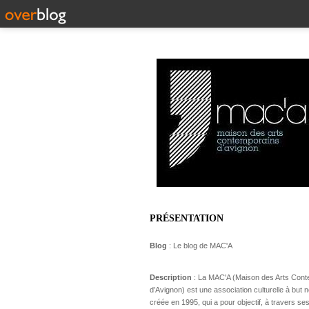
PRÉSENTATION
Blog
: Le blog de MAC'A
Description
: La MAC'A (Maison des Arts Con
d’Avignon) est une association culturelle à but no
créée en 1995, qui a pour objectif, à travers ses