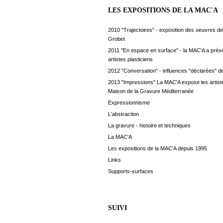
LES EXPOSITIONS DE LA MAC'A
2010 "Trajectoires" - exposition des oeuvres de
Grobet
2011 "En espace en surface" - la MAC'A a prés
artistes plasticiens
2012 "Conversation" - influences "déclarées" de
2013 "Impressions" La MAC'A expose les artiste
Maison de la Gravure Méditerranée
Expressionnisme
L'abstraction
La gravure - histoire et techniques
La MAC'A
Les expositions de la MAC'A depuis 1995
Links
Supports-surfaces
SUIVI