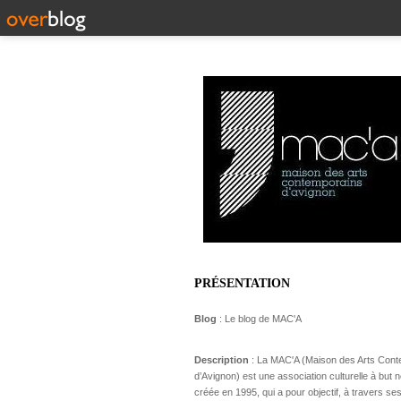
PRÉSENTATION
Blog
: Le blog de MAC'A
Description
: La MAC'A (Maison des Arts Con
d’Avignon) est une association culturelle à but no
créée en 1995, qui a pour objectif, à travers ses