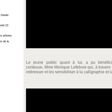
 Daniel
enté 23
s artistes
s de la
Le jeune public quant à lui, a pu bénéfici
conteuse, Mme Monique Lefebvre qui, à travers d
intéresser et les sensibiliser à la calligraphie et 