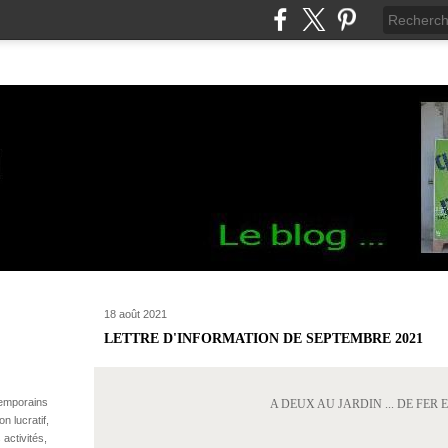
18 août 2021
LETTRE D'INFORMATION DE SEPTEMBRE 2021
temporains
A DEUX AU JARDIN ... DE FER 
n lucratif,
 activités,