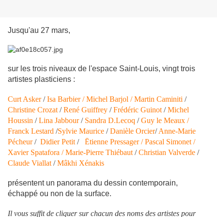
Jusqu'au 27 mars,
sur les trois niveaux de l'espace Saint-Louis, vingt trois
artistes plasticiens :
Curt Asker
/
Isa Barbier /
Michel Barjol
/ Martin Caminiti
/
Christine Crozat
/
René Guiffrey
/
Frédéric Guinot
/
Michel
Houssin
/
Lina Jabbour
/
Sandra D.Lecoq
/
Guy le Meaux /
Franck Lestard
/
Sylvie Maurice
/
Danièle Orcier
/
Anne-Marie
Pécheur
/
Didier Petit
/
Ētienne Pressager /
Pascal Simonet /
Xavier Spatafora /
Marie-Pierre Thiébaut
/
Christian Valverde
/
Claude Viallat
/
Mâkhi Xénakis
présentent un panorama du dessin contemporain,
échappé ou non de la surface.
Il vous suffit de cliquer sur chacun des noms des artistes pour