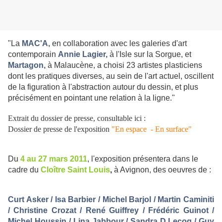
"La
MAC'A,
en collaboration avec les galeries d'art
contemporain
Annie Lagier
,
à l'Isle sur la Sorgue, et
Martagon
,
à Malaucène, a choisi 23 artistes plasticiens
dont les pratiques diverses, au sein de l'art actuel, oscillent
de la figuration à l'abstraction autour du dessin, et plus
précisément en pointant une relation à la ligne."
Extrait du dossier de presse, consultable ici :
Dossier de presse de l'exposition
"En espace - En surface"
Du
4 au 27 mars 2011
, l'exposition présentera dans le
cadre du
Cloître Saint Louis
,
à
Avignon
, des oeuvres de :
Curt Asker / Isa Barbier / Michel Barjol / Martin Caminiti
/ Christine Crozat / René Guiffrey / Frédéric Guinot /
Michel Houssin / Lina Jabbour / Sandra D.Lecoq / Guy