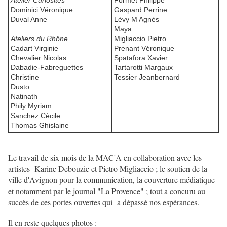
Atelier Curiosités
Formet Philippe
Dominici Véronique
Gaspard Perrine
Duval Anne
Lévy M Agnès
Maya
Ateliers du Rhône
Migliaccio Pietro
Cadart Virginie
Prenant Véronique
Chevalier Nicolas
Spatafora Xavier
Dabadie-Fabreguettes
Tartarotti Margaux
Christine
Tessier Jeanbernard
Dusto
Natinath
Phily Myriam
Sanchez Cécile
Thomas Ghislaine
Le travail de six mois de la MAC'A en collaboration avec les
artistes -Karine Debouzie et Pietro Migliaccio ; le soutien de la
ville d'Avignon pour la communication, la couverture médiatique
et notamment par le journal "La Provence" ; tout a concuru au
succès de ces portes ouvertes qui a dépassé nos espérances.
Il en reste quelques photos :