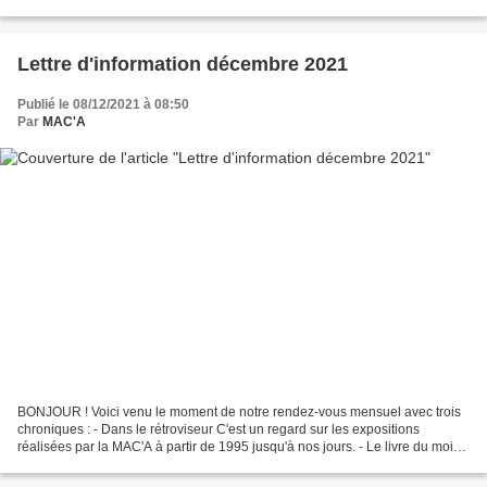
cheminements " - Sarajevo pendant le siège avec M. KOVACEVIC...
Lettre d'information décembre 2021
Publié le 08/12/2021 à 08:50
Par
MAC'A
BONJOUR ! Voici venu le moment de notre rendez-vous mensuel avec trois
chroniques : - Dans le rétroviseur C'est un regard sur les expositions
réalisées par la MAC'A à partir de 1995 jusqu'à nos jours. - Le livre du mois
La MAC'A vous propose, chaque mois,...