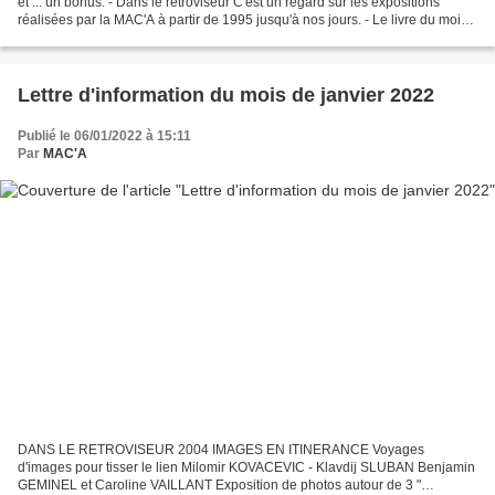
et ... un bonus. - Dans le rétroviseur C'est un regard sur les expositions
réalisées par la MAC'A à partir de 1995 jusqu'à nos jours. - Le livre du mois
La MAC'A vous propose, chaque...
Lettre d'information du mois de janvier 2022
Publié le 06/01/2022 à 15:11
Par
MAC'A
DANS LE RETROVISEUR 2004 IMAGES EN ITINERANCE Voyages
d'images pour tisser le lien Milomir KOVACEVIC - Klavdij SLUBAN Benjamin
GEMINEL et Caroline VAILLANT Exposition de photos autour de 3 "