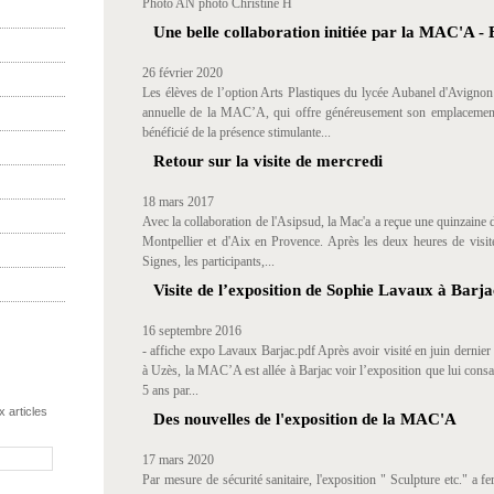
Photo AN photo Christine H
Une belle collaboration initiée par la MAC'A - 
26 février 2020
Les élèves de l’option Arts Plastiques du lycée Aubanel d'Avignon 
annuelle de la MAC’A, qui offre généreusement son emplacement
bénéficié de la présence stimulante...
Retour sur la visite de mercredi
18 mars 2017
Avec la collaboration de l'Asipsud, la Mac'a a reçue une quinzaine 
Montpellier et d'Aix en Provence. Après les deux heures de visi
Signes, les participants,...
Visite de l’exposition de Sophie Lavaux à Barja
16 septembre 2016
- affiche expo Lavaux Barjac.pdf Après avoir visité en juin dernier 
à Uzès, la MAC’A est allée à Barjac voir l’exposition que lui consac
5 ans par...
 articles
Des nouvelles de l'exposition de la MAC'A
17 mars 2020
Par mesure de sécurité sanitaire, l'exposition " Sculpture etc." a