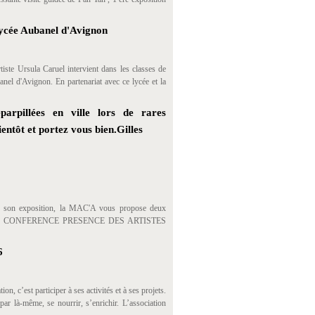
Lycée Aubanel d'Avignon
iste Ursula Caruel intervient dans les classes de
anel d'Avignon. En partenariat avec ce lycée et la
parpillées en ville lors de rares
ntôt et portez vous bien.Gilles
exposition, la MAC'A vous propose deux
T UNE CONFERENCE PRESENCE DES ARTISTES
6
n, c’est participer à ses activités et à ses projets.
par là-même, se nourrir, s’enrichir. L’association