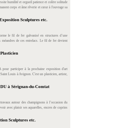
ssite humilité et orgueil patience et colère solitude
manent corps et âme rêverie et cœur à l'ouvrage sa
Exposition Sculptures etc.
rme le fil de fer galvanisé en structures d’une
les méandres de ces entrelacs. Le fil de fer devient
lasticien
 pour participer à la prochaine exposition d'art
aint Louis à Avignon. C'est un plasticien, artiste,
E DU à Sérignan-du-Comtat
travaux autour des champignons à l’occasion du
oir avec plaisir ses aquarelles, encres de coprins
ion Sculptures etc.