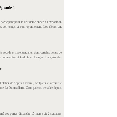
Episode 1
participent pour la deuxième année à l’exposition
, son temps et son rayonnement. Les élèves ont
de sourds et malentendants, dont certains venus de
te commentée et traduite en Langue Française des
c
l’atelier de Sophie Lavaux , sculpteur et céramiste
re La Quincaillerie. Cette galerie, installée depuis
 fermé ses portes dimanche 15 mars soit 2 semaines