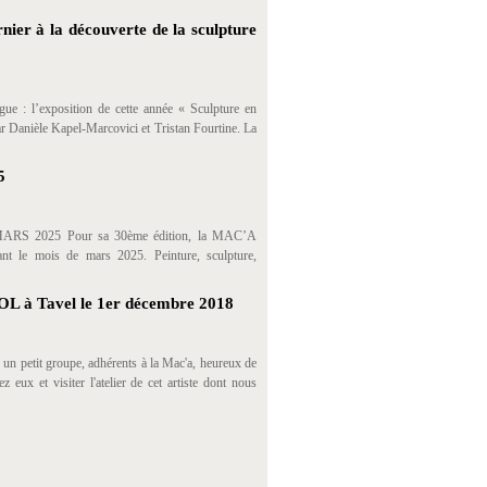
ier à la découverte de la sculpture
rgue : l’exposition de cette année « Sculpture en
par Danièle Kapel-Marcovici et Tristan Fourtine. La
5
2025 Pour sa 30ème édition, la MAC’A
ant le mois de mars 2025. Peinture, sculpture,
AYOL à Tavel le 1er décembre 2018
ns un petit groupe, adhérents à la Mac'a, heureux de
ux et visiter l'atelier de cet artiste dont nous