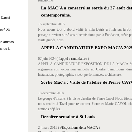
fonctionne...
La MAC’A a consacré sa sortie du 27 août dern
contemporaine.
 Daniel
16 septembre 2016
Nous avons tout d’abord visité la villa Datris à l’Isle-sur-la-So
enté 23
partage » revient sur 5 ans d’acquisitions par la Fondation, créée 
visite guidée, sous...
s artistes
APPEL A CANDIDATURE EXPO MAC'A 202
s de la
07 juin 2024 ( #
appel a candidature
)
APPEL A CANDIDATURE EXPOSITION DE LA MAC’A MARS 
organisera son exposition annuelle au Cloître Saint Louis dur
installation, photographie, vidéo, performances, architecture,...
Sortie Mac'a : Visite de l'atelier de Pierre C
18 décembre 2018
Le groupe d'inscrits à la visite d'atelier de Pierre Cayol Nous étio
nous rendre à Tavel pour rencontrer Pierre et Marie CAYOL chez e
aimions déjà les...
Dernière semaine à St Louis
24 mars 2015 ( #
Expositions de la MAC'A
)