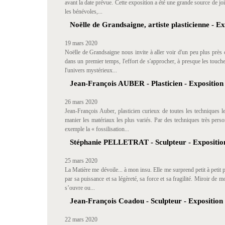
avant la date prévue. Cette exposition a été une grande source de joie
les bénévoles,...
Noëlle de Grandsaigne, artiste plasticienne - Ex
19 mars 2020
Noëlle de Grandsaigne nous invite à aller voir d'un peu plus près c
dans un premier temps, l'effort de s'approcher, à presque les touch
l'univers mystérieux...
Jean-François AUBER - Plasticien - Exposition 
26 mars 2020
Jean-François Auber, plasticien curieux de toutes les techniques l
manier les matériaux les plus variés. Par des techniques très person
exemple la « fossilisation...
Stéphanie PELLETRAT - Sculpteur - Exposition
25 mars 2020
La Matière me dévoile... à mon insu. Elle me surprend petit à petit p
par sa puissance et sa légèreté, sa force et sa fragilité. Miroir de
s’ouvre ou...
Jean-François Coadou - Sculpteur - Exposition 
22 mars 2020