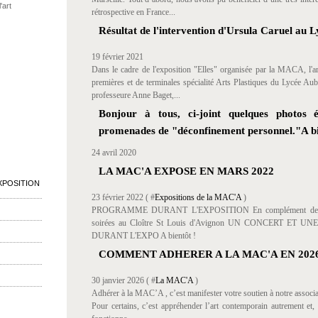
'art
rétrospective en France...
Résultat de l'intervention d'Ursula Caruel au 
19 février 2021
Dans le cadre de l'exposition "Elles" organisée par la MACA, l'art
premières et de terminales spécialité Arts Plastiques du Lycée Aub
professeure Anne Baget,...
Bonjour à tous, ci-joint quelques photos é
promenades de "déconfinement personnel."A bie
24 avril 2020
LA MAC'A EXPOSE EN MARS 2022
XPOSITION
23 février 2022 ( #
Expositions de la MAC'A
)
PROGRAMME DURANT L'EXPOSITION En complément de son 
soirées au Cloître St Louis d'Avignon UN CONCERT E
DURANT L'EXPO A bientôt !
COMMENT ADHERER A LA MAC'A EN 202
30 janvier 2026 ( #
La MAC'A
)
Adhérer à la MAC’A , c’est manifester votre soutien à notre associatio
Pour certains, c’est appréhender l’art contemporain autrement et, 