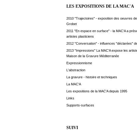
LES EXPOSITIONS DE LA MAC'A
2010 "Trajectoires" - exposition des oeuvres de
Grobet
2011 "En espace en surface" - la MAC'A a prés
artistes plasticiens
2012 "Conversation" - influences "déclarées" de
2013 "Impressions" La MAC'A expose les artiste
Maison de la Gravure Méditerranée
Expressionnisme
L'abstraction
La gravure - histoire et techniques
La MAC'A
Les expositions de la MAC'A depuis 1995
Links
Supports-surfaces
SUIVI