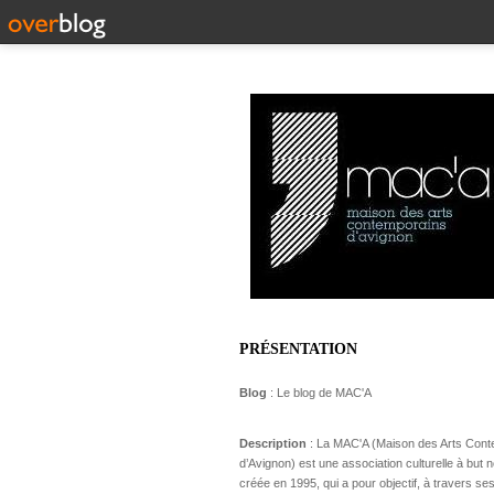
PRÉSENTATION
Blog
: Le blog de MAC'A
Description
: La MAC'A (Maison des Arts Con
d’Avignon) est une association culturelle à but no
créée en 1995, qui a pour objectif, à travers ses