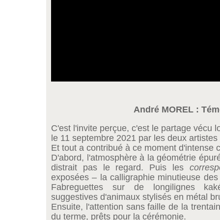
André MOREL : Tém
C'est l'invite perçue, c'est le partage vécu 
le 11 septembre 2021 par les deux artistes 
Et tout a contribué à ce moment d'intense
D'abord, l'atmosphère à la géométrie épurée
distrait pas le regard. Puis les
corres
exposées – la calligraphie minutieuse des
Fabreguettes sur de longilignes ka
suggestives d'animaux stylisés en métal bru
Ensuite, l'attention sans faille de la trenta
du terme, prêts pour la cérémonie.