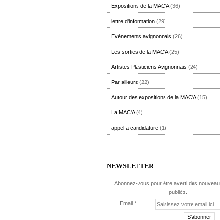
Expositions de la MAC'A
(36)
lettre d'information
(29)
Evènements avignonnais
(26)
Les sorties de la MAC'A
(25)
Artistes Plasticiens Avignonnais
(24)
Par ailleurs
(22)
Autour des expositions de la MAC'A
(15)
La MAC'A
(4)
appel a candidature
(1)
NEWSLETTER
Abonnez-vous pour être averti des nouveaux
publiés.
Email