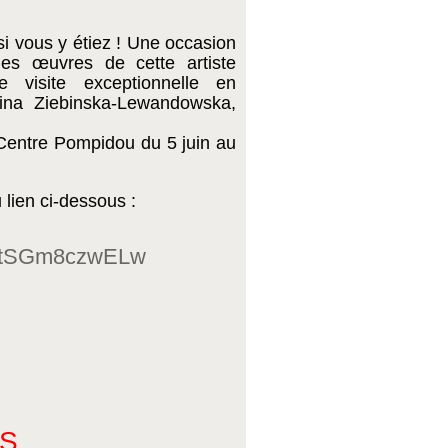
 vous y étiez ! Une occasion 
es œuvres de cette artiste 
 visite exceptionnelle en 
na Ziebinska-Lewandowska, 
Centre Pompidou du 5 juin au 
u lien ci-dessous :
v=tSGm8czwELw
S