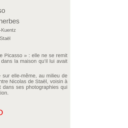
so
nerbes
y-Kuentz
Staël
e Picasso » : elle ne se remit
 dans la maison qu’il lui avait
ée sur elle-même, au milieu de
ntre Nicolas de Staël, voisin à
t dans ses photographies qui
ion.
O