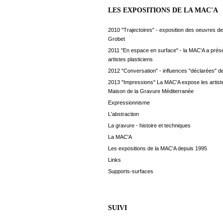
LES EXPOSITIONS DE LA MAC'A
2010 "Trajectoires" - exposition des oeuvres de
Grobet
2011 "En espace en surface" - la MAC'A a prés
artistes plasticiens
2012 "Conversation" - influences "déclarées" de
2013 "Impressions" La MAC'A expose les artiste
Maison de la Gravure Méditerranée
Expressionnisme
L'abstraction
La gravure - histoire et techniques
La MAC'A
Les expositions de la MAC'A depuis 1995
Links
Supports-surfaces
SUIVI