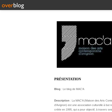
PRÉSENTATION
Blog
: Le blog de MAC'A
Description
: La MAC'A (Maison des Arts Con
d’Avignon) est une association culturelle à but no
créée en 1995, qui a pour objectif, à travers ses