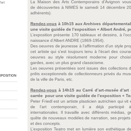
La Maison des Arts Contemporains d’Avignon vous 
'art
de découvertes à NIMES le samedi 14 décembre 201
adhérents).
Rendez-vous
à 10h15 aux Archives départemental
une visite guidée de l’exposition « Albert André, 
L’exposition présente 170 tableaux et dessins, à l’o
naissance d’Albert ANDRE (1869-1954).
Des oeuvres de jeunesse à l’affirmation d’un style prop
cet artiste qui s’est toujours tenu à l’écart des coura
oeuvres au style résolument moderne pour choisi
gardes, avec un plus grand classicisme.
Les oeuvres présentées sont issues des collections 
prêts exceptionnels de collectionneurs privés du mu
XPOSITION
de la ville de Paris, etc.
Rendez-vous
à 14h15 au Carré d’art-musée d’art
carrée pour une visite guidée de l’exposition « Te
Peter Friedl est un artiste plasticien autrichien qui v
de l’art contemporain, il a déjà participé 
internationales. Il travaille avec différents médias
quête de nouveaux modèles de narration, ses projets e
et des concepts.
L’exposition Teatro met en lumière son esthétique de l’