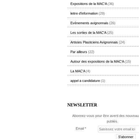
Expositions de la MAC'A
(36)
lettre d'information
(29)
Evènements avignonnais
(26)
Les sorties de la MAC'A
(25)
Artistes Plasticiens Avignonnais
(24)
Par ailleurs
(22)
Autour des expositions de la MAC'A
(15)
La MAC'A
(4)
appel a candidature
(1)
NEWSLETTER
Abonnez-vous pour être averti des nouveaux
publiés.
Email