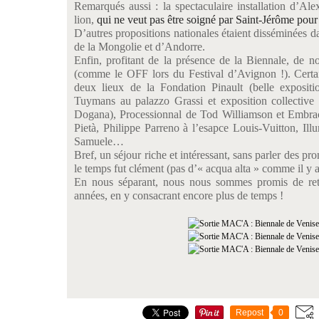
Remarqués aussi : la spectaculaire installation d’Al
lion,
qui ne veut pas être soigné par Saint-Jérôme pour
D’autres propositions nationales étaient disséminées da
de la Mongolie et d’Andorre.
Enfin, profitant de la présence de la Biennale, de n
(comme le OFF lors du Festival d’Avignon !). Certain
deux lieux de la Fondation Pinault (belle exposi
Tuymans au palazzo Grassi et exposition collective
Dogana), Processionnal de Tod Williamson et Embrac
Pietà, Philippe Parreno à l’esapce Louis-Vuitton, Ill
Samuele…
Bref, un séjour riche et intéressant, sans parler des p
le temps fut clément (pas d’« acqua alta » comme il y a
En nous séparant, nous nous sommes promis de ret
années, en y consacrant encore plus de temps !
Repost
0