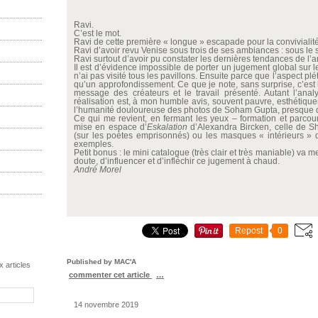
Ravi.
C’est le mot.
Ravi de cette première « longue » escapade pour la conviviali
Ravi d’avoir revu Venise sous trois de ses ambiances : sous le so
Ravi surtout d’avoir pu constater les dernières tendances de l’
Il est d’évidence impossible de porter un jugement global sur
n’ai pas visité tous les pavillons. Ensuite parce que l’aspect pl
qu’un approfondissement. Ce que je note, sans surprise, c’est le
message des créateurs et le travail présenté. Autant l’analys
réalisation est, à mon humble avis, souvent pauvre, esthétiqu
l’humanité douloureuse des photos de Soham Gupta, presque d
Ce qui me revient, en fermant les yeux – formation et parcours
mise en espace d’
Eskalation
d’Alexandra Bircken, celle de S
(sur les poètes emprisonnés) ou les masques « intérieurs » 
exemples.
Petit bonus : le mini catalogue (très clair et très maniable) va m
doute, d’influencer et d’infléchir ce jugement à chaud.
André Morel
Repost
0
Published by MAC'A
 articles
commenter cet article
…
14 novembre 2019