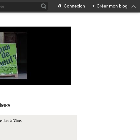
Connexion
+
Créer mon blog
ÎMES