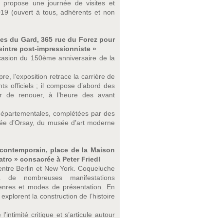
propose une journée de visites et
9 (ouvert à tous, adhérents et non
es du Gard, 365 rue du Forez pour
peintre post-impressionniste »
ccasion du 150ème anniversaire de la
re, l'exposition retrace la carrière de
nts officiels ; il compose d’abord des
r de renouer, à l’heure des avant
départementales, complétées par des
sée d’Orsay, du musée d’art moderne
 contemporain, place de la Maison
atro » consacrée à Peter Friedl
it entre Berlin et New York. Coqueluche
à de nombreuses manifestations
, genres et modes de présentation. En
xplorent la construction de l’histoire
intimité critique et s’articule autour