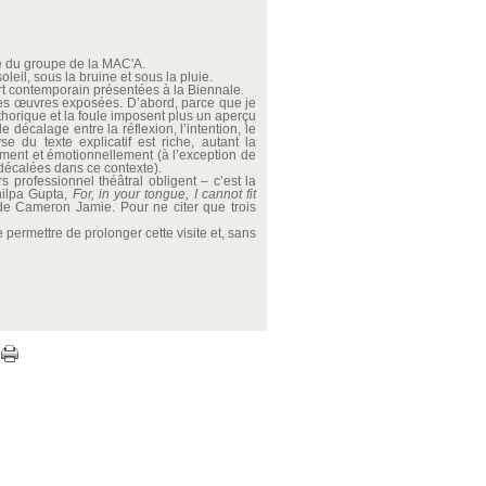
té du groupe de la MAC'A.
leil, sous la bruine et sous la pluie.
art contemporain présentées à la Biennale.
 les œuvres exposées. D’abord, parce que je
éthorique et la foule imposent plus un aperçu
 décalage entre la réflexion, l’intention, le
e du texte explicatif est riche, autant la
ement et émotionnellement (à l’exception de
écalées dans ce contexte).
 professionnel théâtral obligent – c’est la
hilpa Gupta,
For, in your tongue, I cannot fit
de Cameron Jamie. Pour ne citer que trois
e permettre de prolonger cette visite et, sans