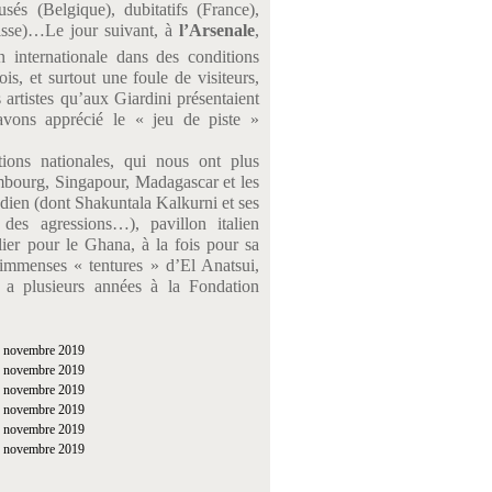
sés (Belgique), dubitatifs (France),
uisse)…
Le jour suivant, à
l’Arsenale
,
n internationale dans des conditions
is, et surtout une foule de visiteurs,
artistes qu’aux Giardini présentaient
 avons apprécié le « jeu de piste »
tions nationales, qui nous ont plus
mbourg, Singapour, Madagascar et les
indien (dont Shakuntala Kalkurni et ses
es agressions…), pavillon italien
lier pour le Ghana, à la fois pour sa
d’immenses « tentures » d’El Anatsui,
y a plusieurs années à la Fondation