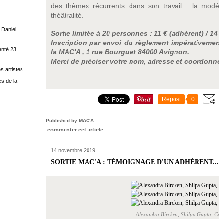
des thèmes récurrents dans son travail : la modélis
théâtralité.
 Daniel
Sortie limitée à 20 personnes : 11 € (adhérent) / 1
Inscription par envoi du règlement impérativemen
enté 23
la MAC'A , 1 rue Bourguet 84000 Avignon.
Merci de préciser votre nom, adresse et coordonn
s artistes
s de la
Repost
0
Published by MAC'A
commenter cet article
…
14 novembre 2019
SORTIE MAC'A : TÉMOIGNAGE D'UN ADHÉRENT..
Alexandra Bircken, Shilpa Gupta, 